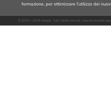
formazione, per ottimizzare l’utilizzo dei nuov
© 2019 – 2026 Adopta. Tutti i diritti riservati. I marchi mostrati appa