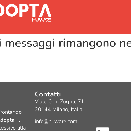
 messaggi rimangono nel
Contatti
Viale Coni Zugna, 71
20144 Milano, Italia
frontando
dopta
: il
info@huware.com
cessivo alla