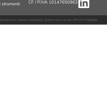
CF / P.IVA 10147650963
i strumenti
rtengono ai rispettivi proprietari. Questo non è un sito ufficiale di
Google.