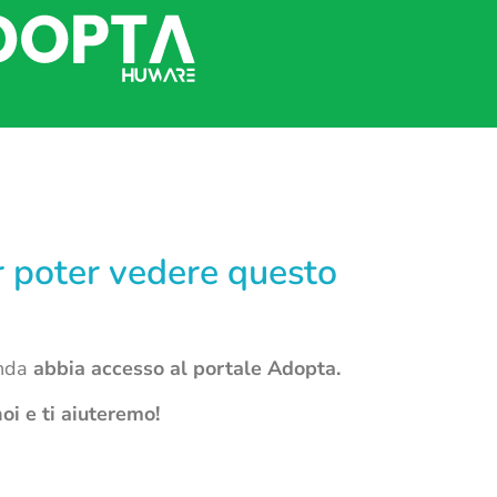
er poter vedere questo
enda
abbia accesso al portale Adopta.
oi e ti aiuteremo!